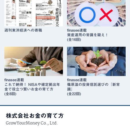
週刊東洋経済への寄稿
finasee連載
資産運用の常識を疑え！
(全16回)
finasee連載
finasee連載
これで納得！ NISAや確定拠出年
篠原滋の投資信託選びの『新常
金で役立つ賢いお金の育て方
識』​
(全8回)
(全22回)
株式会社お金の育て方
GrowYourMoney Co., Ltd.