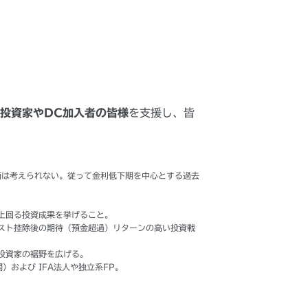
投資家や
DC
加入者の皆様
を支援し、皆
面は考えられない。従って金利低下期を中心とする過去
上回る投資成果を挙げること。
スト控除後の期待（預金超過）リターンの高い投資戦
投資家の裾野を広げる。
および IFA法人や独立系FP。