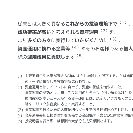
（１）
従来とは大きく異なる
これからの投資環境下
で
、
（２）
成功確率が高い
と考えられる
資産運用
を、
（３）
より
多くの方々に実行していただく
ために
、
（４）
資産運用に携わる企業
等
やそのお客様である
個人
（５）
様の
運用成果に貢献
します
。
主要通貨金利水準が過去30年のように継続して低下することは当
のデータに依存した投資判断は行わない。
資産運用とは、インフレに負けず、資産の価値を増やすこと。
資産運用の成功とは、無リスク運用のリターン（例：預金金利）を
成功確率が高いと考えられる資産運用とは、想定リスクあたりのコ
略を、リスク許容度に応じて実行すること。
資産運用を行うために大変便利なツールである投資信託を利用し、
資産運用会社と投資信託を販売する金融機関（含むDC運営管理機関）
投資助言を行う際には報酬の大部分を成果報酬とする。